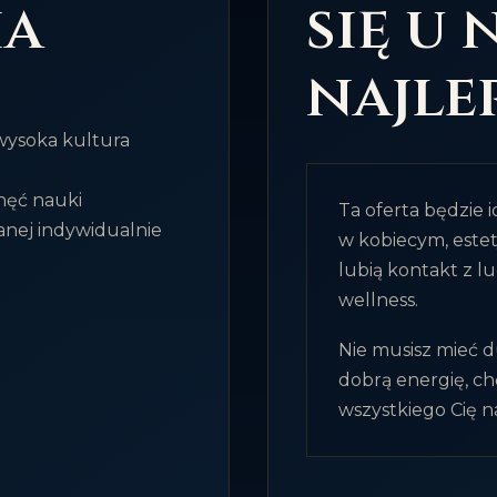
ia
się u 
najlep
wysoka kultura
hęć nauki
Ta oferta będzie 
anej indywidualnie
w kobiecym, este
lubią kontakt z lu
wellness.
Nie musisz mieć d
dobrą energię, ch
wszystkiego Cię 