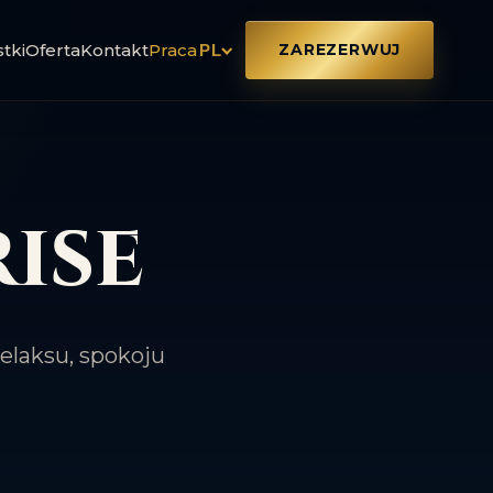
tki
Oferta
Kontakt
Praca
ZAREZERWUJ
PL
ise
elaksu, spokoju