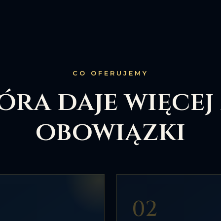
CO OFERUJEMY
óra daje więcej
obowiązki
02