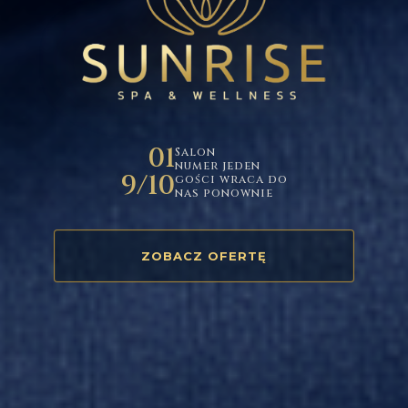
01
Salon
numer jeden
9/10
gości wraca do
nas ponownie
ZOBACZ OFERTĘ